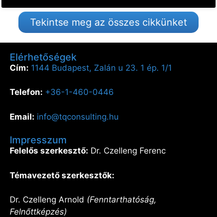
Tekintse meg az összes cikkünket
Elérhetőségek
Cím:
1144 Budapest, Zalán u 23. 1 ép. 1/1
Telefon:
+36-1-460-0446
Email:
info@tqconsulting.hu
Impresszum
Felelős szerkesztő:
Dr. Czelleng Ferenc
Témavezető szerkesztők:
Dr. Czelleng Arnold
(Fenntarthatóság,
Felnőttképzés)