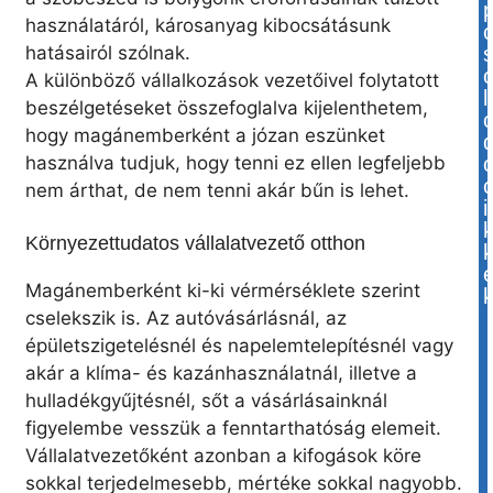
használatáról, károsanyag kibocsátásunk
hatásairól szólnak.
A különböző vállalkozások vezetőivel folytatott
l
beszélgetéseket összefoglalva kijelenthetem,
hogy magánemberként a józan eszünket
használva tudjuk, hogy tenni ez ellen legfeljebb
nem árthat, de nem tenni akár bűn is lehet.
i
Környezettudatos vállalatvezető otthon
Magánemberként ki-ki vérmérséklete szerint
cselekszik is. Az autóvásárlásnál, az
épületszigetelésnél és napelemtelepítésnél vagy
akár a klíma- és kazánhasználatnál, illetve a
hulladékgyűjtésnél, sőt a vásárlásainknál
figyelembe vesszük a fenntarthatóság elemeit.
Vállalatvezetőként azonban a kifogások köre
sokkal terjedelmesebb, mértéke sokkal nagyobb.