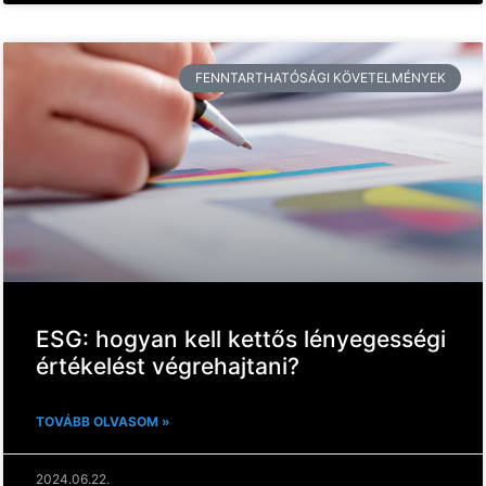
FENNTARTHATÓSÁGI KÖVETELMÉNYEK
ESG: hogyan kell kettős lényegességi
értékelést végrehajtani?
TOVÁBB OLVASOM »
2024.06.22.