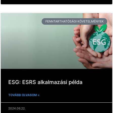
FENNTARTHATÓSÁGI KÖVETELMÉNYEK
ESG: ESRS alkalmazási példa
TOVÁBB OLVASOM »
2024.06.22.