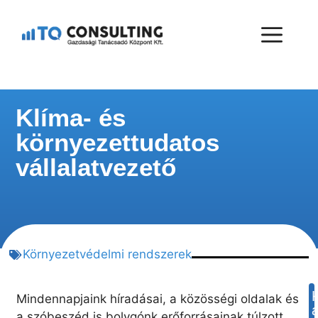
Klíma- és
környezettudatos
vállalatvezető
Környezetvédelmi rendszerek
Mindennapjaink híradásai, a közösségi oldalak és
a szóbeszéd is bolygónk erőforrásainak túlzott