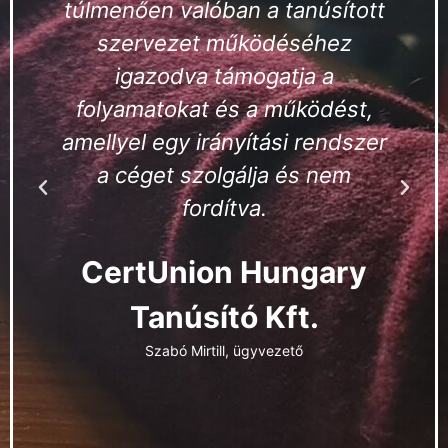
túlmenően valóban a tanúsított
szervezet működéséhez
igazodva támogatja a
folyamatokat és a működést,
amellyel egy irányítási rendszer
a céget szolgálja és nem
fordítva.
CertUnion Hungary
t
Tanúsító Kft.
Szabó Mirtill, ügyvezető