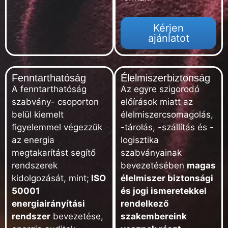
Kérjen
ajánlatot
Fenntarthatóság
Élelmiszerbiztonság
A fenntarthatóság
Az egyre szigorodó
szabvány- csoporton
előírások miatt az
belül kiemelt
élelmiszercsomagolás,
figyelemmel végezzük
-tárolás, -szállítás és -
az energia
logisztika
megtakarítást segítő
szabványainak
rendszerek
bevezetésében
magas
kidolgozását, mint;
ISO
élelmiszer biztonsági
50001
és jogi ismeretekkel
energiairányítási
rendelkező
rendszer
bevezetése,
szakembereink