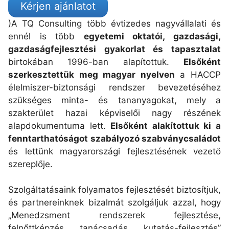
Kérjen ajánlatot
)A TQ Consulting több évtizedes nagyvállalati és
ennél is több
egyetemi oktatói, gazdasági,
gazdaságfejlesztési gyakorlat és tapasztalat
birtokában 1996-ban alapítottuk.
E
lsőként
szerkesztettük meg magyar nyelven
a HACCP
élelmiszer-biztonsági rendszer bevezetéséhez
szükséges minta- és tananyagokat, mely a
szakterület hazai képviselői nagy részének
alapdokumentuma lett.
E
lsőként alakítottuk ki a
fenntarthatóságot szabályozó szabványcsaládot
és lettünk magyarországi fejlesztésének vezető
szereplője.
Szolgáltatásaink folyamatos fejlesztését biztosítjuk,
és partnereinknek bizalmát szolgáljuk azzal, hogy
„Menedzsment rendszerek fejlesztése,
felnőttképzés, tanácsadás, kutatás-fejlesztés”