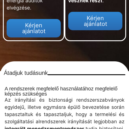
energia auditok
vesznek részt
.
elvégzése.
Kérjen
ajánlatot
Kérjen
ajánlatot
Átadjuk tudásunk
A rendszerek megfelelő használatához megfelelő
képzés szükséges
Az irányítási és biztonsági rendszerszabványok
egyidejű, illetve egymásra épülő bevezetése során
tapasztaltuk és tapasztaljuk, hogy a termelési és
szolgáltatási alrendszerek irányítását legjobban az
integrált menedzsmentrendszer
tudja biztosítani.