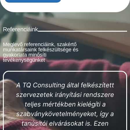
Referenciáink
Meglevő referenciáink, szakértő
munkatársaink felkészültsége és
gyakorlata minősíti
tevékenységünket
A TQ Consulting által felkészített
szervezetek irányítási rendszere
teljes mértékben kielégíti a
szabványkövetelményeket, így a
tanúsítói elvárásokat is. Ezen