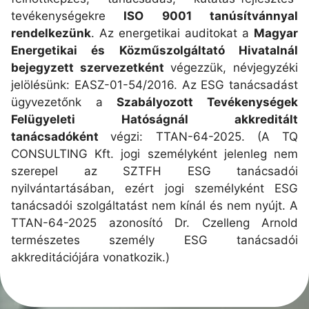
tevékenységekre
ISO 9001 tanúsítvánnyal
rendelkezünk
. Az energetikai auditokat a
Magyar
Energetikai és Közműszolgáltató Hivatalnál
bejegyzett szervezetként
végezzük, névjegyzéki
jelölésünk: EASZ-01-54/2016. Az ESG tanácsadást
ügyvezetőnk a
Szabályozott Tevékenységek
Felügyeleti Hatóságnál akkreditált
tanácsadóként
végzi: TTAN-64-2025. (A TQ
CONSULTING Kft. jogi személyként jelenleg nem
szerepel az SZTFH ESG tanácsadói
nyilvántartásában, ezért jogi személyként ESG
tanácsadói szolgáltatást nem kínál és nem nyújt. A
TTAN-64-2025 azonosító Dr. Czelleng Arnold
természetes személy ESG tanácsadói
akkreditációjára vonatkozik.)