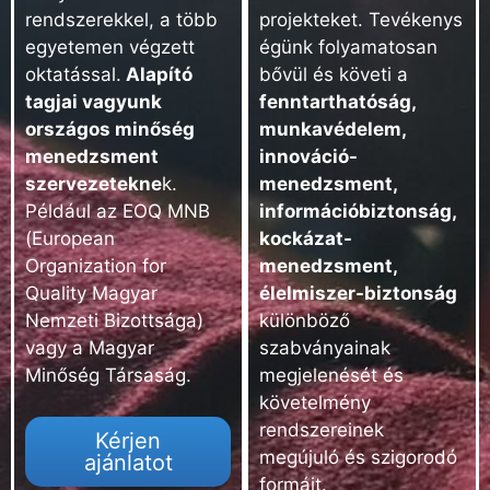
rendszerekkel, a több
projekteket. Tevékenys
egyetemen végzett
égünk folyamatosan
oktatással.
Alapító
bővül és követi a
tagjai vagyunk
fenntarthatóság,
országos minőség
munkavédelem,
menedzsment
innováció-
szervezetekne
k.
menedzsment,
Például az EOQ MNB
információbiztonság,
(European
kockázat-
Organization for
menedzsment,
Quality Magyar
élelmiszer-biztonság
Nemzeti Bizottsága)
különböző
vagy a Magyar
szabványainak
Minőség Társaság.
megjelenését és
követelmény
rendszereinek
Kérjen
megújuló és szigorodó
ajánlatot
formáit.