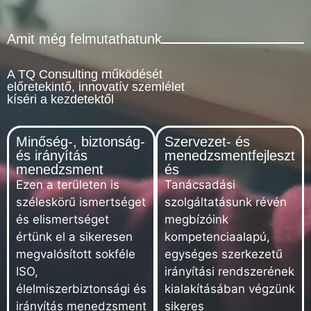
Amit még felmutathatunk
A TQ Consulting működését
előretekintő, innovatív szemlélet
kíséri a kezdetektől
Minőség-, biztonság-
Szervezet- és
és irányítás
menedzsmentfejleszt
menedzsment
és
Ezen a területen is
Tanácsadási
széleskörű ismertséget
szolgáltatásunk révén
és elismertséget
megbízóink
értünk el a sikeresen
kompetenciaalapú,
megvalósított sokféle
egységes szerkezetű
ISO,
irányítási rendszerének
élelmiszerbiztonsági és
kialakításában végzünk
irányítás menedzsment
sikeres