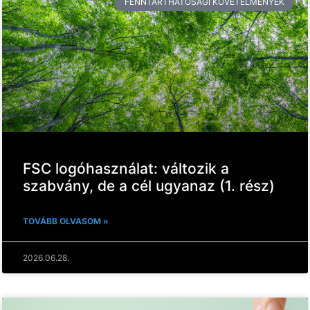
FENNTARTHATÓSÁGI KÖVETELMÉNYEK
FSC logóhasználat: változik a
szabvány, de a cél ugyanaz (1. rész)
TOVÁBB OLVASOM »
2026.06.28.