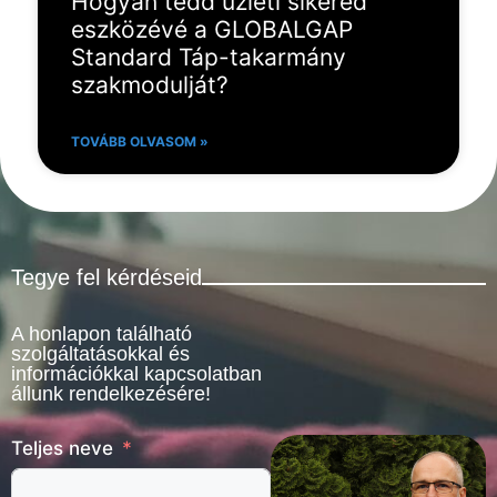
Hogyan tedd üzleti sikered
eszközévé a GLOBALGAP
Standard Táp-takarmány
szakmodulját?
TOVÁBB OLVASOM »
Tegye fel kérdéseid
A honlapon található
szolgáltatásokkal és
információkkal kapcsolatban
állunk rendelkezésére!
Teljes neve