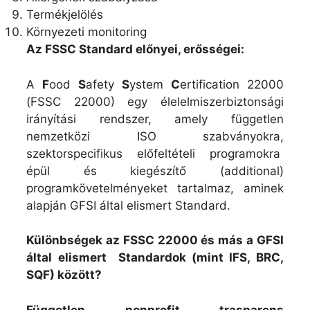
Termékjelölés
Környezeti monitoring
Az FSSC Standard előnyei, erősségei:
A
F
ood
S
afety
S
ystem
C
ertification 22000
(FSSC 22000) egy élelelmiszerbiztonsági
irányítási rendszer, amely független
nemzetközi ISO szabványokra,
szektorspecifikus előfeltételi programokra
épül és kiegészítő (additional)
programkövetelményeket tartalmaz, aminek
alapján GFSI által elismert Standard.
Különbségek az FSSC 22000 és más a GFSI
által elismert Standardok (mint IFS, BRC,
SQF) között?
Független, nonprofit, trasparens