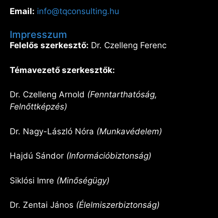
Email:
info@tqconsulting.hu
Impresszum
Felelős szerkesztő:
Dr. Czelleng Ferenc
Témavezető szerkesztők:
Dr. Czelleng Arnold
(Fenntarthatóság,
Felnőttképzés)
Dr. Nagy-László Nóra
(Munkavédelem)
Hajdú Sándor
(Információbiztonság)
Siklósi Imre
(Minőségügy)
Dr. Zentai János
(Élelmiszerbiztonság)