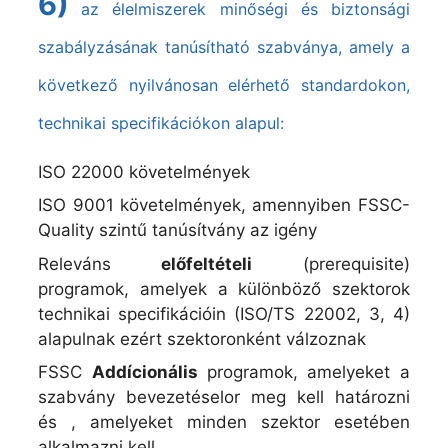
6)
az élelmiszerek minőségi és biztonsági
szabályzásának tanúsítható szabványa, amely a
következő nyilvánosan elérhető standardokon,
technikai specifikációkon alapul:
ISO 22000 követelmények
ISO 9001 követelmények, amennyiben FSSC-
Quality szintű tanúsítvány az igény
Releváns
előfeltételi
(prerequisite)
programok, amelyek a különböző szektorok
technikai specifikációin (ISO/TS 22002, 3, 4)
alapulnak ezért szektoronként válzoznak
FSSC
Addícionális
programok, amelyeket a
szabvány bevezetéselor meg kell határozni
és , amelyeket minden szektor esetében
alkalmazni kell