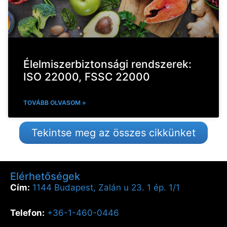
Élelmiszerbiztonsági rendszerek:
ISO 22000, FSSC 22000
TOVÁBB OLVASOM »
Tekintse meg az összes cikkünket
Elérhetőségek
Cím:
1144 Budapest, Zalán u 23. 1 ép. 1/1
Telefon:
+36-1-460-0446