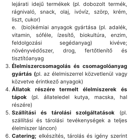
lejárati idejű termékek (pl. dobozolt termék,
rágnivaló, snack, olaj, ivóvíz, szörp, krém,
liszt, cukor)
e. (bio)kémiai anyagok gyártása (pl. adalék,
vitamin, sóféle, ízesítő, biokultúra, enzim,
feldolgozási segédanyag) kivéve;
növényvédőszer, drog, fertőtlenítő és
tisztítóanyag
Élelmiszercsomagolás és csomagolóanyag
gyártás (
pl. az élelmiszerrel közvetlenül vagy
közvetve érintkező anyagok)
Állatok részére termelt élelmiszerek és
tápok
(pl. állateledel kutya, macska, hal
részére)
Szállítási és tárolási szolgáltatások
(pl.
szállítási és tárolási tevékenységek a teljes
élelmiszer láncon)
Catering;
elkészítés, tárolás és igény szerint