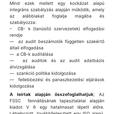
Mind ezek mellett egy kockázat alapú
integráns szabályzás alapján működik, amely
az alábbiakat foglalja magába és
szabályozza:
­­– CB- k (tanúsító szervezetek) elfogadási
rendje
— az audit beszámolók független szakértő
általi elfogadása
— a CB-k auditálása
— az auditok és az audit adatbázis
átvizsgálása
— szankció politika kidolgozása
— fellebbezési és panaszkezelési eljárások
kidolgozása
A leírtak alapján összefoglalhatjuk
; Az
FSSC fennállásának tapasztalatai alapján
kiadot V 6 egy hatalmasat lépett előre.
Létrehozott, továbbfejlesztett egy ISO alapú,