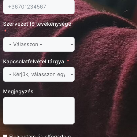
Szervezet fő tevékenysége
Kapcsolatfelvétel tárgya
Megjegyzés
Elolvastam és elfogadom