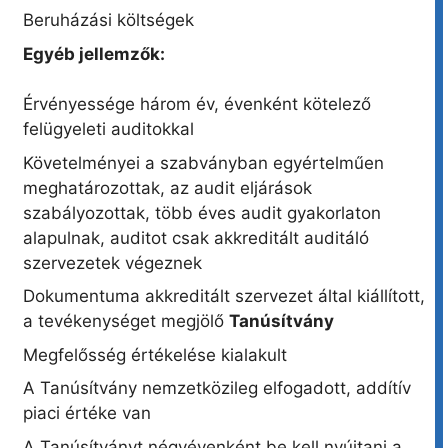
Beruházási költségek
Egyéb jellemzők:
Érvényessége három év, évenként kötelező
felügyeleti auditokkal
Követelményei a szabványban egyértelműen
meghatározottak, az audit eljárások
szabályozottak, több éves audit gyakorlaton
alapulnak, auditot csak akkreditált auditáló
szervezetek végeznek
Dokumentuma akkreditált szervezet által kiállított,
a tevékenységet megjölő
Tanúsítvány
Megfelősség értékelése kialakult
A Tanúsítvány nemzetközileg elfogadott, addítív
piaci értéke van
A Tanúsítványt négyévenként be kell nyújtani a