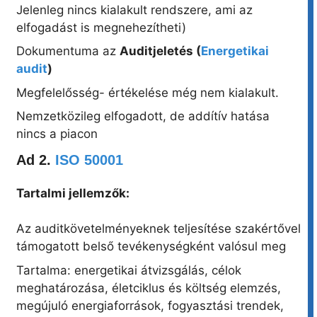
Jelenleg nincs kialakult rendszere, ami az
elfogadást is megnehezítheti)
Dokumentuma az
Auditjeletés (
Energetikai
audit
)
Megfelelősség- értékelése még nem kialakult.
Nemzetközileg elfogadott, de addítív hatása
nincs a piacon
Ad 2.
ISO 50001
Tartalmi jellemzők:
Az auditkövetelményeknek teljesítése szakértővel
támogatott belső tevékenységként valósul meg
Tartalma: energetikai átvizsgálás, célok
meghatározása, életciklus és költség elemzés,
megújuló energiaforrások, fogyasztási trendek,