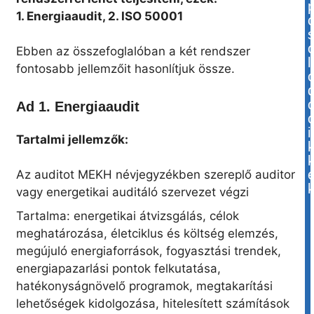
1. Energiaaudit, 2. ISO 50001
Ebben az összefoglalóban a két rendszer
l
fontosabb jellemzőit hasonlítjuk össze.
Ad 1. Energiaaudit
i
Tartalmi jellemzők:
Az auditot MEKH névjegyzékben szereplő auditor
vagy energetikai auditáló szervezet végzi
Tartalma: energetikai átvizsgálás, célok
meghatározása, életciklus és költség elemzés,
megújuló energiaforrások, fogyasztási trendek,
energiapazarlási pontok felkutatása,
hatékonyságnövelő programok, megtakarítási
lehetőségek kidolgozása, hitelesített számítások