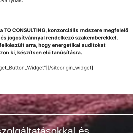
abványnak.
k a TQ CONSULTING, konzorciális rndszere megfelelő
 és jogosítvánnyal rendelkező szakemberekkel,
felkészült arra, hogy energetikai auditokat
on ki, készítsen elő tanúsításra.
dget_Button_Widget”]
[/siteorigin_widget]
szolgáltatásokkal és