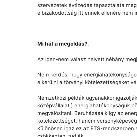
szervezetek évtizedas tapasztalata meg
elbizakodottság itt ennek ellenére nem i
Mi hát a megoldás?
.
Az igen-nem válasz helyett néhány meg
Nem kérdés, hogy energiahatékonyságot
elkerülni a törvényi kötelezettségeket vég
Nemzetközi példák ugyanakkor igazolják,
középvállalati) energiahatékonyságuk nö
megvalósítani. Beruházásaik így az ene
kötelezettséget, hanem versenyképeségü
Különösen igaz ez az ETS-rendszerben ér
csökkenteni tudják.