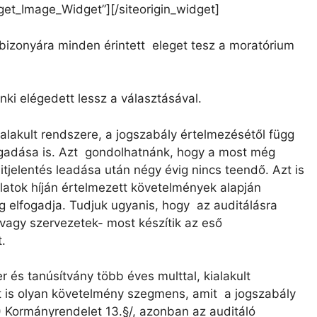
dget_Image_Widget”]
[/siteorigin_widget]
bizonyára minden érintett eleget tesz a moratórium
ki elégedett lessz a választásával.
alakult rendszere, a jogszabály értelmezésétől függ
fogadása is. Azt gondolhatnánk, hogy a most még
tjelentés leadása után négy évig nincs teendő. Azt is
alatok híján értelmezett követelmények alapján
ág elfogadja. Tudjuk ugyanis, hogy az auditálásra
vagy szervezetek- most készítik az eső
t.
 és tanúsítvány több éves multtal, kialakult
tt is olyan követelmény szegmens, amit a jogszabály
) Kormányrendelet 13.§/, azonban az auditáló