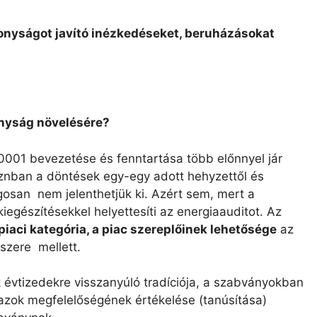
onyságot javító inézkedéseket, beruházásokat
nyság növelésére?
0001 bevezetése és fenntartása több előnnyel jár
 Aznban a döntések egy-egy adott hehyzettől és
lagosan nem jelenthetjük ki. Azért sem, mert a
iegészítésekkel helyettesíti az energiaauditot. Az
iaci kategória, a piac szereplőinek lehetősége
az
dszere mellett.
 évtizedekre visszanyúló tradíciója, a szabványokban
 azok megfelelőségének értékelése (tanúsítása)