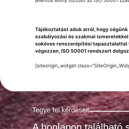
jelentős előny biztosít az ISO 50001 sz
Tájékoztatást aduk arról, hogy cégün
szabályozási és szakmai ismeretekkel
sokéves renszerépítési tapasztalattal 
végezzen, ISO 50001 rendszert dolgozz
[siteorigin_widget class=”SiteOrigin_Wi
Tegye fel kérdéseit
A honlapon található 