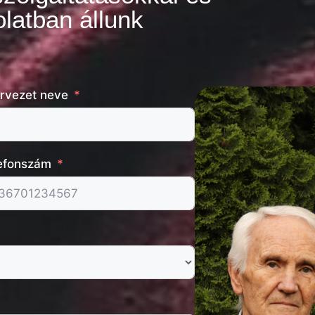
latban állunk
rvezet neve
efonszám