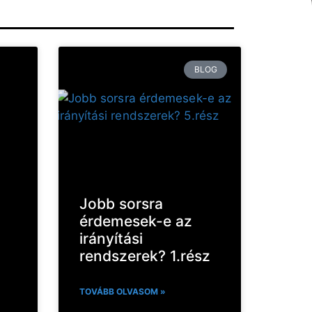
BLOG
Jobb sorsra
érdemesek-e az
irányítási
rendszerek? 1.rész
TOVÁBB OLVASOM »