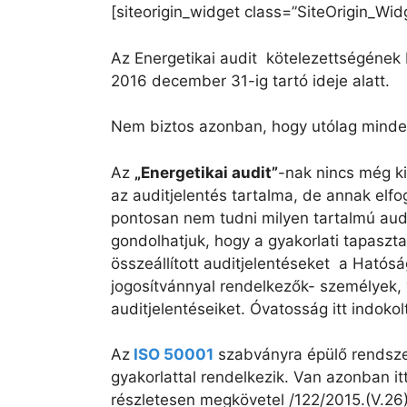
[siteorigin_widget class=”SiteOrigin_Wi
Az Energetikai audit kötelezettségének 
2016 december 31-ig tartó ideje alatt.
Nem biztos azonban, hogy utólag minden
Az
„Energetika
i audit”
-nak nincs még ki
az auditjelentés tartalma, de annak el
pontosan nem tudni milyen tartalmú audi
gondolhatjuk, hogy a gyakorlati tapaszt
összeállított auditjelentéseket a Hatós
jogosítvánnyal rendelkezők- személyek, 
auditjelentéseiket. Óvatosság itt indokol
Az
ISO 50001
szabványra épülő rendszer
gyakorlattal rendelkezik. Van azonban i
részletesen megkövetel /122/2015.(V.26