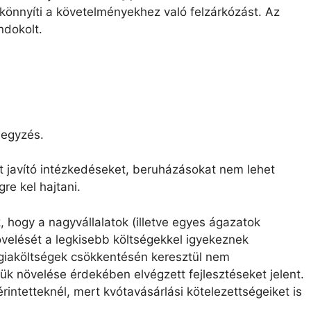
könnyíti a követelményekhez való felzárkózást. Az
ndokolt.
jegyzés.
 javító intézkedéseket, beruházásokat nem lehet
re kel hajtani.
 hogy a nagyvállalatok (illetve egyes ágazatok
velését a legkisebb költségekkel igyekeznek
rgiaköltségek csökkentésén keresztül nem
k növelése érdekében elvégzett fejlesztéseket jelent.
intetteknél, mert kvótavásárlási kötelezettségeiket is