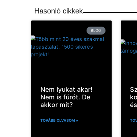
Hasonló cikkek
BLOG
Nem lyukat akar!
S
Nem is fúrót. De
k
akkor mit?
és
TOVÁBB OLVASOM »
TOV