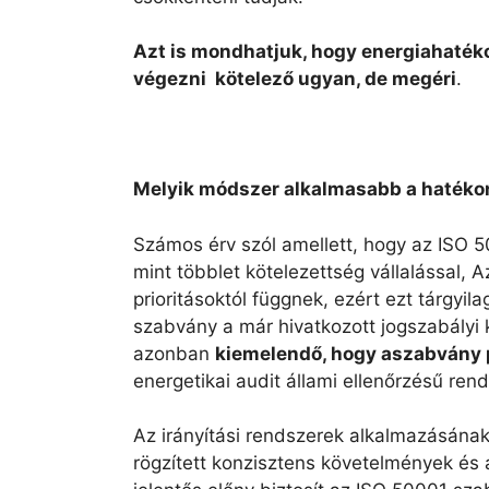
Azt is mondhatjuk, hogy energiahaték
végezni kötelező ugyan, de megéri
.
Melyik módszer alkalmasabb a hatéko
Számos érv szól amellett, hogy az ISO 5
mint többlet kötelezettség vállalással,
prioritásoktól függnek, ezért ezt tárgyi
szabvány a már hivatkozott jogszabályi k
azonban
kiemelendő, hogy a
szabvány p
energetikai audit állami ellenőrzésű ren
Az irányítási rendszerek alkalmazásának
rögzített konzisztens követelmények és