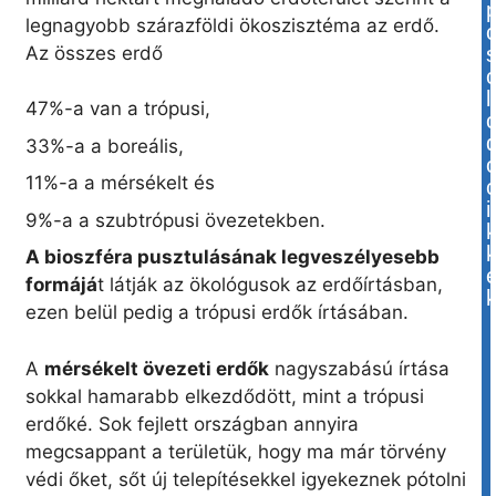
legnagyobb szárazföldi ökoszisztéma az erdő.
Az összes erdő
l
47%-a van a trópusi,
33%-a a boreális,
11%-a a mérsékelt és
i
9%-a a szubtrópusi övezetekben.
A bioszféra pusztulásának legveszélyesebb
formájá
t látják az ökológusok az erdőírtásban,
ezen belül pedig a trópusi erdők írtásában.
A
mérsékelt övezeti erdők
nagyszabású írtása
sokkal hamarabb elkezdődött, mint a trópusi
erdőké. Sok fejlett országban annyira
megcsappant a területük, hogy ma már törvény
védi őket, sőt új telepítésekkel igyekeznek pótolni