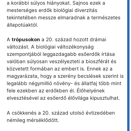
a korábbi súlyos hiányokat. Sajnos ezek a
mesterséges erdők biológiai diverzitás
tekintetében messze elmaradnak a természetes
állapotúaktól.
A
trópusokon
a 20. század hozott drámai
változást. A biológiai változékonyság
szempontjából leggazdagabb esőerdők írtása
valóban súlyosan veszélyezteti a bioszférát és
közvetett formában az embert is. Ennek az a
magyarázata, hogy a szerény becslések szerint is
legalább négymillió növény- és állatfaj több mint
fele ezekben az erdőkben él. Élőhelyének
elvesztésével az esőerdő élővilága kipusztulhat.
A csökkenés a 20. század utolsó évtizedében
némileg mérséklődött.