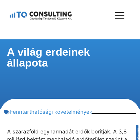
A világ erdeinek
állapota
Fenntarthatósági követelmények
A szárazföld egyharmadát erdők borítják. A 3,8
milliárd hektárt meghaladó erdőterület szerint a