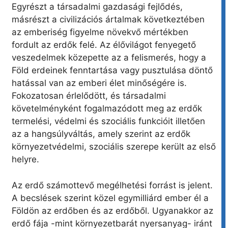
Egyrészt a társadalmi gazdasági fejlődés,
másrészt a civilizációs ártalmak következtében
az emberiség figyelme növekvő mértékben
fordult az erdők felé. Az élővilágot fenyegető
veszedelmek közepette az a felismerés, hogy a
Föld erdeinek fenntartása vagy pusztulása döntő
hatással van az emberi élet minőségére is.
Fokozatosan érlelődött, és társadalmi
követelményként fogalmazódott meg az erdők
termelési, védelmi és szociális funkcióit illetően
az a hangsúlyváltás, amely szerint az erdők
környezetvédelmi, szociális szerepe került az első
helyre.
Az erdő számottevő megélhetési forrást is jelent.
A becslések szerint közel egymilliárd ember él a
Földön az erdőben és az erdőből. Ugyanakkor az
erdő fája -mint környezetbarát nyersanyag- iránt