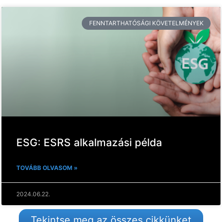
FENNTARTHATÓSÁGI KÖVETELMÉNYEK
ESG: ESRS alkalmazási példa
TOVÁBB OLVASOM »
2024.06.22.
Tekintse meg az összes cikkünket