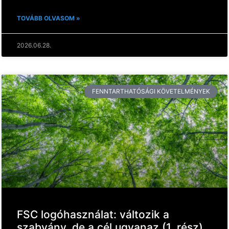
TOVÁBB OLVASOM »
2026.06.28.
FENNTARTHATÓSÁGI KÖVETELMÉNYEK
FSC logóhasználat: változik a
szabvány, de a cél ugyanaz (1. rész)