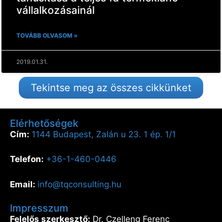
vállalkozásainál
TOVÁBB OLVASOM »
2019.01.31.
Tekintse meg az összes cikkünket
Elérhetőségek
Cím:
1144 Budapest, Zalán u 23. 1 ép. 1/1
Telefon:
+36-1-460-0446
Email:
info@tqconsulting.hu
Impresszum
Felelős szerkesztő:
Dr. Czelleng Ferenc