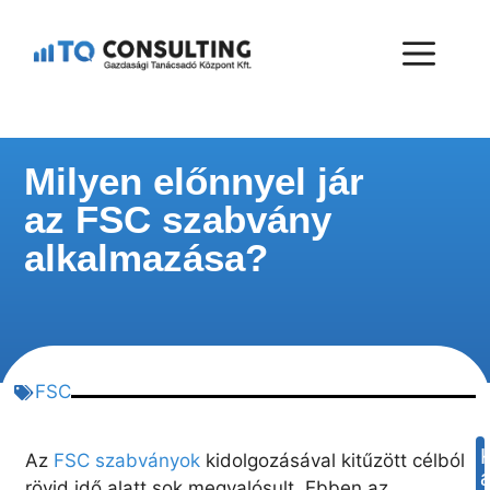
Milyen előnnyel jár
az FSC szabvány
alkalmazása?
FSC
Az
FSC szabványok
kidolgozásával kitűzött célból
rövid idő alatt sok megvalósult. Ebben az