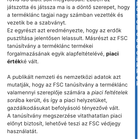
játszotta és játssza ma is a döntő szerepet, hogy
a terméklánc tagjai nagy számban vezették és
vezetik be a szabványt.
l
Ez egyrészt azt eredményezte, hogy az erdők
pusztítása jelentősen lelassult. Másrészt az FSC
tanúsítvány a terméklánc termékei
forgalmazásának egyik alapfeltételévé,
piaci
i
érték
ké vált.
A publikált nemzeti és nemzetközi adatok azt
mutatják, hogy az FSC tanúsítvány a terméklánc
valamennyi szereplője számára a
piaci feltételek
sorá
ba került, és így a piaci helyzetüket,
gazdálkodásukat befolyásoló tényezővé vált.
A tanúsítvány megszerzése vitathatatlan piaci
előnyt biztosít, lehetővé teszi az FSC védjegy
használatát.