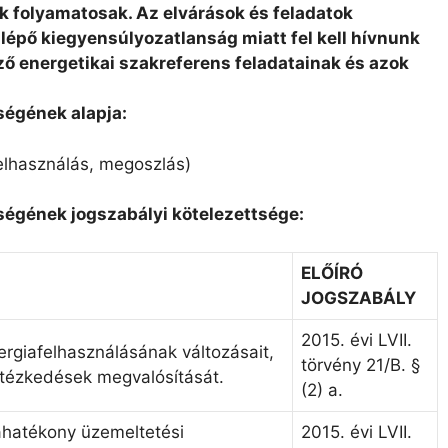
nk folyamatosak. Az elvárások és feladatok
lépő kiegyensúlyozatlanság miatt fel kell hívnunk
ző energetikai szakreferens feladatainak és azok
ségének alapja:
felhasználás, megoszlás)
ségének jogszabályi kötelezettsége:
ELŐÍRÓ
JOGSZABÁLY
2015. évi LVII.
ergiafelhasználásának változásait,
törvény 21/B. §
ntézkedések megvalósítását.
(2) a.
ahatékony üzemeltetési
2015. évi LVII.