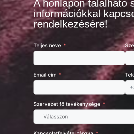
A honlapon található 
információkkal kapcso
rendelkezésére!
Teljes neve
Sze
Email cím
Tel
Szervezet fő tevékenysége
Kapcsolatfelvétel tárgya