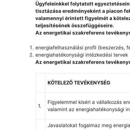
Ügyfeleinkkel folytatott egyeztetései
tisztázása eredményeként a piacon fel
valamennyi érintett figyelmét a kötele
teljesítésének összefüggéseire.
Az energetikai szakreferens tevékeny
energiafelhasználási profil (beszerzés, 
energiahatékonysági intézkedési tervek
Az energetikai szakreferens tevékeny
KÖTELEZŐ TEVÉKENYSÉG
Figyelemmel kíséri a vállalkozás en
1.
valamint az energiahatékonysági i
Javaslatokat fogalmaz meg energi