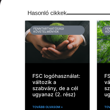
Hasonló cikkek
FENNTARTHATÓSÁGI
FE
KÖVETELMÉNYEK
KÖ
FSC logóhasználat:
FS
változik a
vá
szabvány, de a cél
sz
ugyanaz (2. rész)
ug
TOVÁBB OLVASOM »
TOV