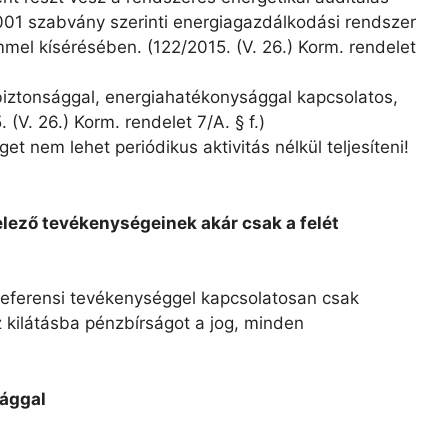
001 szabvány szerinti energiagazdálkodási rendszer
el kísérésében. (122/2015. (V. 26.) Korm. rendelet
abiztonsággal, energiahatékonysággal kapcsolatos,
 (V. 26.) Korm. rendelet 7/A. § f.)
t nem lehet periódikus aktivitás nélkül teljesíteni!
telező tevékenységeinek akár csak a felét
kreferensi tevékenységgel kapcsolatosan csak
kilátásba pénzbírságot a jog, minden
sággal