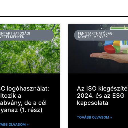
NNTARTHATÓSÁGI
FENNTARTHATÓSÁGI
VETELMÉNYEK
KÖVETELMÉNYEK
C logóhasználat:
Az ISO kiegészíté
ltozik a
2024. és az ESG
abvány, de a cél
kapcsolata
yanaz (1. rész)
TOVÁBB OLVASOM »
ÁBB OLVASOM »