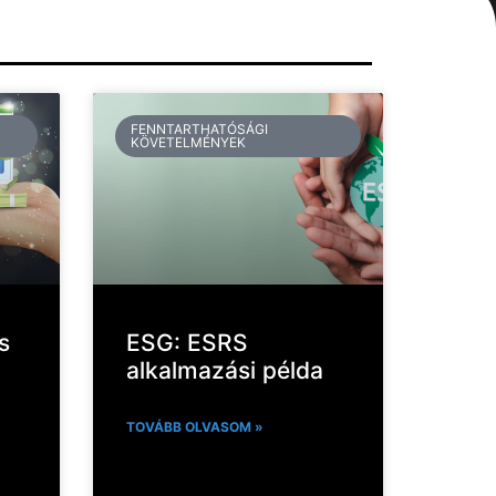
FENNTARTHATÓSÁGI
KÖVETELMÉNYEK
s
ESG: ESRS
alkalmazási példa
TOVÁBB OLVASOM »