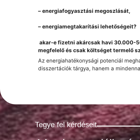
– energiafogyasztási megoszlását,
– energiamegtakarítási lehetőségeit?
akar-e fizetni akárcsak havi 30.000-
megfelelő és csak költséget termelő s
Az energiahatékonysági potenciál megh
disszertációk tárgya, hanem a mindenna
Tegye fel kérdéseit