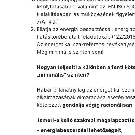
lefolytatásában, valamint az EN ISO 50
kialakításában és működésének figyelemm
7/A. § a.)
Ellátja az energia beszerzéssel, energi
hatáskörébe utalt feladatokat. (122/2015.
Az energetikai szakreferensi tevékenysége
Még minimális szinten sem!
Hogyan teljesíti a különben a fenti kö
„minimális” szinten?
Habár pillanatnyilag az energetikai sza
alkalmazásának elmaradása esetén tesz 
kötelezett
gondolja végig racionálisan:
ismeri-e kellő szakmai megalapozott
– energiabeszerzési lehetőségeit,