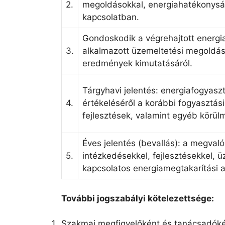
2.
megoldásokkal, energiahatékonyság
kapcsolatban.
Gondoskodik a végrehajtott energia
3.
alkalmazott üzemeltetési megoldáso
eredmények kimutatásáról.
Tárgyhavi jelentés: energiafogyas
4.
értékeléséről a korábbi fogyasztás
fejlesztések, valamint egyéb körü
Éves jelentés (bevallás): a megval
5.
intézkedésekkel, fejlesztésekkel, 
kapcsolatos energiamegtakarítási a
További jogszabályi kötelezettsége:
Szakmai megfigyelőként és tanácsadókén