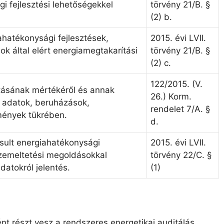
i fejlesztési lehetőségekkel
törvény 21/B. §
(2) b.
hatékonysági fejlesztések,
2015. évi LVII.
k által elért energiamegtakarítási
törvény 21/B. §
(2) c.
122/2015. (V.
ztásának mértékéről és annak
26.) Korm.
i adatok, beruházások,
rendelet 7/A. §
lmények tükrében.
d.
ósult energiahatékonysági
2015. évi LVII.
üzemeltetési megoldásokkal
törvény 22/C. §
datokról jelentés.
(1)
t részt vesz a rendszeres energetikai auditálás