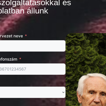
szolgáltatásokkal és
latban állunk
rvezet neve
efonszám