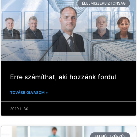
ÉLELMISZERBIZTONSÁG
Erre számíthat, aki hozzánk fordul
TOVÁBB OLVASOM »
2019.11.30.
FELNŐTTKÉPZÉS