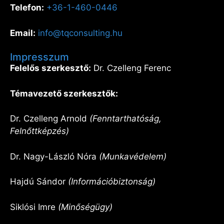
Telefon:
+36-1-460-0446
Email:
info@tqconsulting.hu
Impresszum
Felelős szerkesztő:
Dr. Czelleng Ferenc
Témavezető szerkesztők:
Dr. Czelleng Arnold
(Fenntarthatóság,
Felnőttképzés)
Dr. Nagy-László Nóra
(Munkavédelem)
Hajdú Sándor
(Információbiztonság)
Siklósi Imre
(Minőségügy)