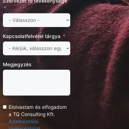
Szervezet fő tevékenysége
Kapcsolatfelvétel tárgya
Megjegyzés
Elolvastam és elfogadom
a TQ Consulting Kft.
Adatkezelési
tájékoztatóját
.