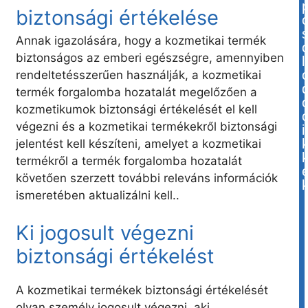
biztonsági értékelése
Annak igazolására, hogy a kozmetikai termék
biztonságos az emberi egészségre, amennyiben
l
rendeltetésszerűen használják, a kozmetikai
termék forgalomba hozatalát megelőzően a
kozmetikumok biztonsági értékelését el kell
végezni és a kozmetikai termékekről biztonsági
i
jelentést kell készíteni, amelyet a kozmetikai
termékről a termék forgalomba hozatalát
követően szerzett további releváns információk
ismeretében aktualizálni kell..
Ki jogosult végezni
biztonsági értékelést
A kozmetikai termékek biztonsági értékelését
olyan személy jogosult végezni, aki