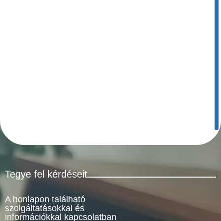
Tegye fel kérdéseit
A honlapon található
szolgáltatásokkal és
információkkal kapcsolatban