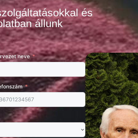
szolgáltatásokkal és
latban állunk
rvezet neve
efonszám