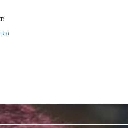
T!
lda)