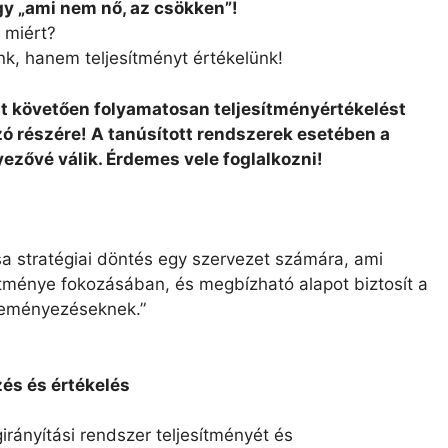
ogy „ami nem nő, az csökken”!
 miért?
, hanem teljesítményt értékelünk!
t követően folyamatosan teljesítményértékelést
ó részére! A tanúsított rendszerek esetében a
ezővé válik. Érdemes vele foglalkozni!
a stratégiai döntés egy szervezet számára, ami
sítménye fokozásában, és megbízható alapot biztosít a
zdeményezéseknek.”
zés és értékelés
irányítási rendszer teljesítményét és