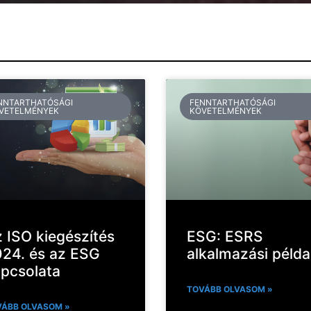
NNTARTHATÓSÁGI
FENNTARTHATÓSÁGI
VETELMÉNYEK
KÖVETELMÉNYEK
 ISO kiegészítés
ESG: ESRS
24. és az ESG
alkalmazási példa
pcsolata
TOVÁBB OLVASOM »
ÁBB OLVASOM »