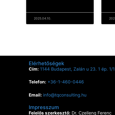
2025.04.10.
202
Elérhetőségek
Cím:
1144 Budapest, Zalán u 23. 1 ép. 1/1
Telefon:
+36-1-460-0446
Email:
info@tqconsulting.hu
Impresszum
Felelős szerkesztő:
Dr. Czelleng Ferenc