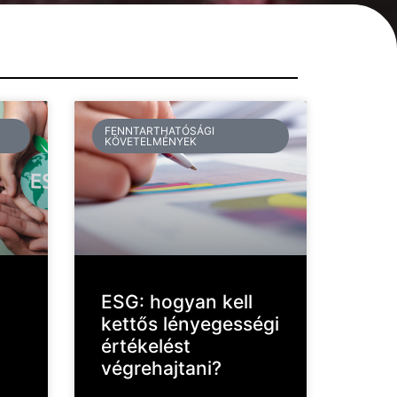
FENNTARTHATÓSÁGI
KÖVETELMÉNYEK
ESG: hogyan kell
kettős lényegességi
értékelést
végrehajtani?