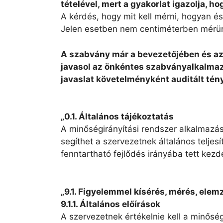
tételével, mert a gyakorlat igazolja, h
A kérdés, hogy mit kell mérni, hogyan és
Jelen esetben nem centiméterben mérünk
A szabvány már a bevezetőjében és az
javasol az önkéntes szabványalkalmaz
javaslat követelményként auditált tény
„0.1. Általános tájékoztatás
A minőségirányítási rendszer alkalmazás
segíthet a szervezetnek általános telje
fenntartható fejlődés irányába tett ke
„9.1. Figyelemmel kísérés, mérés, elem
9.1.1. Általános előírások
A szervezetnek értékelnie kell a minőség