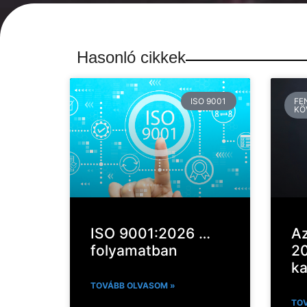
Hasonló cikkek
ISO 9001
FE
KÖ
ISO 9001:2026 …
Az
folyamatban
20
ka
TOVÁBB OLVASOM »
TOV