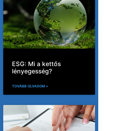
ESG: Mi a kettős
lényegesség?
TOVÁBB OLVASOM »