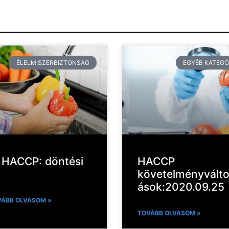
ÉLELMISZERBIZTONSÁG
EGYÉB KATEGÓ
 HACCP: döntési
HACCP
követelményvált
ások:2020.09.25
ÁBB OLVASOM »
TOVÁBB OLVASOM »