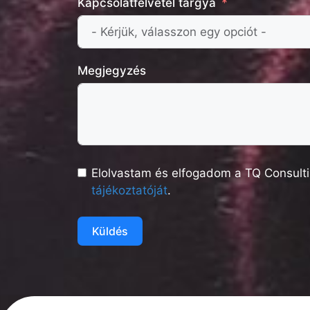
Kapcsolatfelvétel tárgya
Megjegyzés
Elolvastam és elfogadom a TQ Consulti
tájékoztatóját
.
Küldés