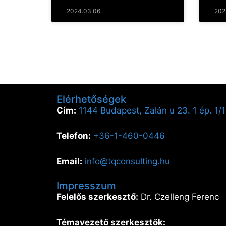
2024.03.06.
202
Elérhetőségek
Cím:
1144 Budapest, Zalán u 23. 1 ép. 1/1
Telefon:
+36-1-460-0446
Email:
info@tqconsulting.hu
Impresszum
Felelős szerkesztő:
Dr. Czelleng Ferenc
Témavezető szerkesztők: