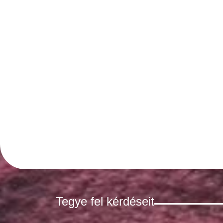
Tegye fel kérdéseit