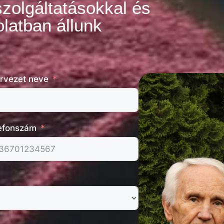
szolgáltatásokkal és
latban állunk
rvezet neve
efonszám