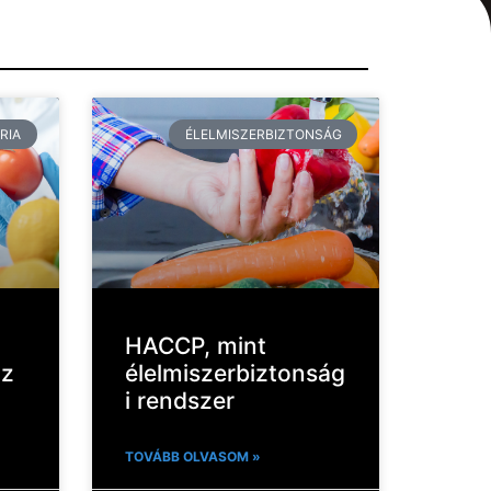
RIA
ÉLELMISZERBIZTONSÁG
HACCP, mint
oz
élelmiszerbiztonság
i rendszer
TOVÁBB OLVASOM »