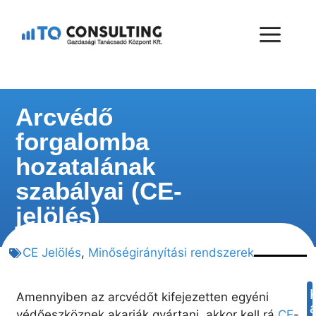
Arcvédő
forgalomba
hozatalának
szabályai (CE-
jelölés)
CE Jelölés
,
Minőségirányítási rendszerek
Amennyiben az arcvédőt kifejezetten egyéni
védőeszköznek akarják gyártani, akkor kell rá
CE
-