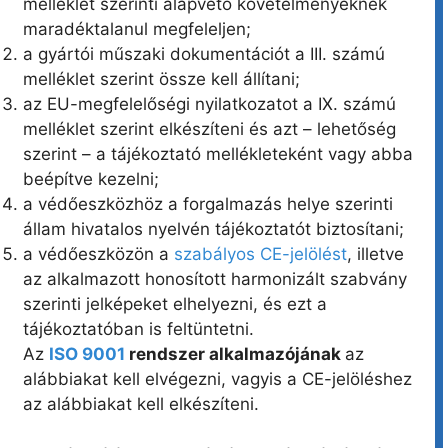
melléklet szerinti alapvető követelményeknek
maradéktalanul megfeleljen;
a gyártói műszaki dokumentációt a III. számú
melléklet szerint össze kell állítani;
az EU-megfelelőségi nyilatkozatot a IX. számú
melléklet szerint elkészíteni és azt – lehetőség
szerint – a tájékoztató mellékleteként vagy abba
beépítve kezelni;
a védőeszközhöz a forgalmazás helye szerinti
állam hivatalos nyelvén tájékoztatót biztosítani;
a védőeszközön a
szabályos CE-jelölést
, illetve
az alkalmazott honosított harmonizált szabvány
szerinti jelképeket elhelyezni, és ezt a
tájékoztatóban is feltüntetni.
Az
ISO 9001
rendszer alkalmazójának
az
alábbiakat kell elvégezni, vagyis a CE-jelöléshez
az alábbiakat kell elkészíteni.