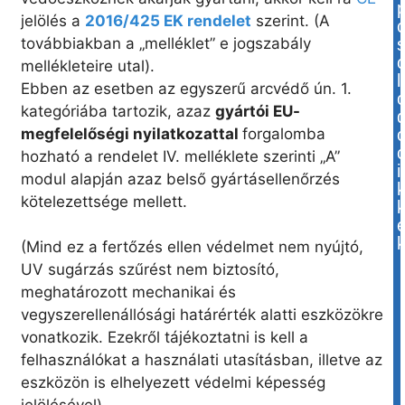
jelölés a
2016/425 EK rendelet
szerint. (A
továbbiakban a „melléklet” e jogszabály
mellékleteire utal).
l
Ebben az esetben az egyszerű arcvédő ún. 1.
kategóriába tartozik, azaz
gyártói EU-
megfelelőségi nyilatkozattal
forgalomba
hozható a rendelet IV. melléklete szerinti „A”
i
modul alapján azaz belső gyártásellenőrzés
kötelezettsége mellett.
(Mind ez a fertőzés ellen védelmet nem nyújtó,
UV sugárzás szűrést nem biztosító,
meghatározott mechanikai és
vegyszerellenállósági határérték alatti eszközökre
vonatkozik. Ezekről tájékoztatni is kell a
felhasználókat a használati utasításban, illetve az
eszközön is elhelyezett védelmi képesség