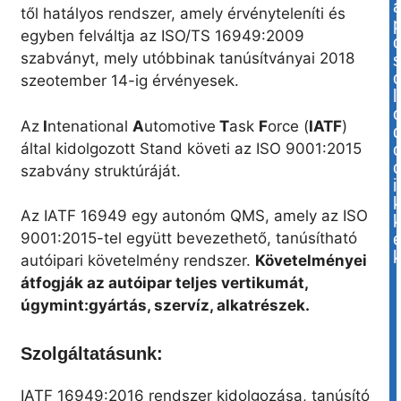
től hatályos rendszer, amely érvényteleníti és
egyben felváltja az ISO/TS 16949:2009
szabványt, mely utóbbinak tanúsítványai 2018
szeotember 14-ig érvényesek.
l
Az
I
ntenational
A
utomotive
T
ask
F
orce (
IATF
)
által kidolgozott Stand követi az ISO 9001:2015
szabvány struktúráját.
i
Az IATF 16949 egy autonóm QMS, amely az ISO
9001:2015-tel együtt bevezethető, tanúsítható
autóipari követelmény rendszer.
Követelményei
átfogják az autóipar teljes vertikumát,
úgymint:gyártás, szervíz, alkatrészek.
Szolgáltatásunk:
IATF 16949:2016 rendszer kidolgozása, tanúsító