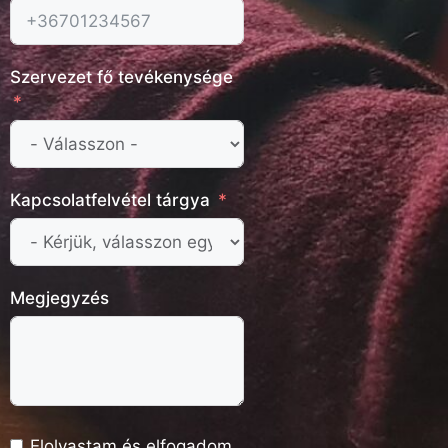
Szervezet fő tevékenysége
Kapcsolatfelvétel tárgya
Megjegyzés
Elolvastam és elfogadom