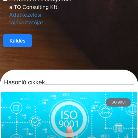
a TQ Consulting Kft.
Adatkezelési
tájékoztatóját
.
Küldés
Hasonló cikkek
ISO 9001