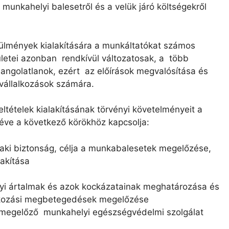
 munkahelyi balesetről és a velük járó költségekről
ülmények kialakítására a munkáltatókat számos
ületei azonban rendkívül változatosak, a több
angolatlanok, ezért az előírások megvalósítása és
 vállalkozások számára.
ételek kialakításának törvényi követelményeit a
éve a következő körökhöz kapcsolja:
aki biztonság, célja a munkabalesetek megelőzése,
lakítása
yi ártalmak és azok kockázatainak meghatározása és
alkozási megbetegedések megelőzése
megelőző munkahelyi egészségvédelmi szolgálat