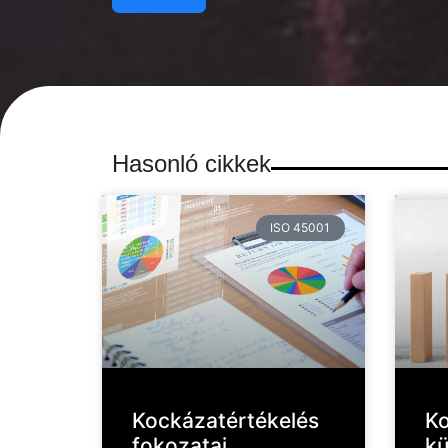
Hasonló cikkek
ISO 45001
Kockázatértékelés
Ko
fokozatai
kü