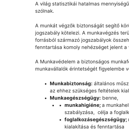
A világ statisztikái hatalmas mennyiségű
szólnak.
A munkát végzők biztonságát segítő kör
jogszabály kötelezi. A munkavégzés ter
forrásból származó jogszabályok összeh
fenntartása komoly nehézséget jelent a
A Munkavédelem a biztonságos munkafelt
munkavállalók érintetségét figyelembe v
Munkabiztonság:
általános műsz
az ehhez szükséges feltételek kia
Munkaegészségügy:
benne,
munkahigiéne;
a munkahel
szabályzása, célja a fogl
foglalkozásegészségügy;
kialakítása és fenntartása