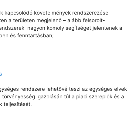
uk kapcsolódó követelmények rendszerezése
en a területen megjelenő – alább felsorolt-
endszerek nagyon komoly segítséget jelentenek a
ben és fenntartásban;
s
ységes rendszere lehetővé teszi az egységes elvek
a törvényesség igazolásán túl a piaci szereplők és a
 teljesítését.