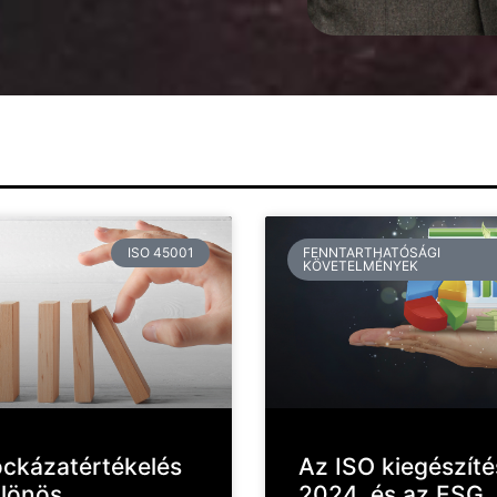
ISO 45001
FENNTARTHATÓSÁGI
KÖVETELMÉNYEK
ckázatértékelés
Az ISO kiegészíté
lönös
2024. és az ESG