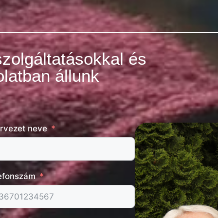
szolgáltatásokkal és
latban állunk
rvezet neve
efonszám