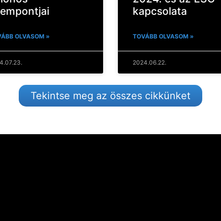
empontjai
kapcsolata
ÁBB OLVASOM »
TOVÁBB OLVASOM »
4.07.23.
2024.06.22.
Tekintse meg az összes cikkünket