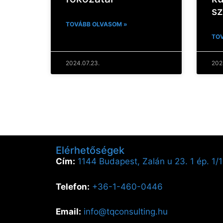
sz
TOVÁBB OLVASOM »
TOV
2024.07.23.
202
Elérhetőségek
Cím:
1144 Budapest, Zalán u 23. 1 ép. 1/1
Telefon:
+36-1-460-0446
Email:
info@tqconsulting.hu