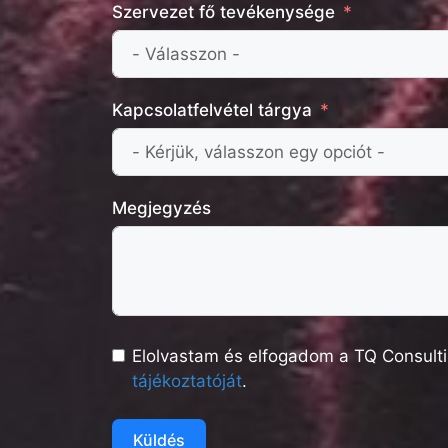
Szervezet fő tevékenysége
Kapcsolatfelvétel tárgya
Megjegyzés
Elolvastam és elfogadom a TQ Consulti
tájékoztatóját
.
Küldés