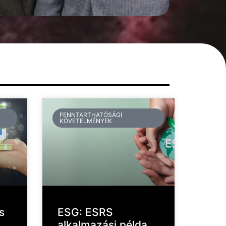
FENNTARTHATÓSÁGI
KÖVETELMÉNYEK
s
ESG: ESRS
alkalmazási példa