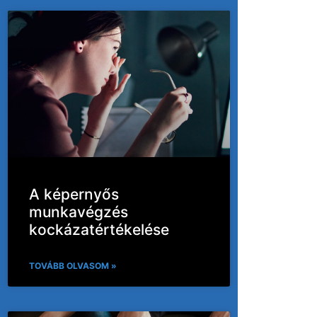
A képernyős
munkavégzés
kockázatértékelése
TOVÁBB OLVASOM »