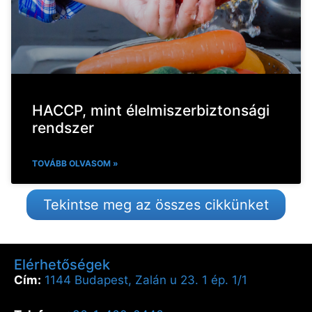
HACCP, mint élelmiszerbiztonsági
rendszer
TOVÁBB OLVASOM »
Tekintse meg az összes cikkünket
Elérhetőségek
Cím:
1144 Budapest, Zalán u 23. 1 ép. 1/1