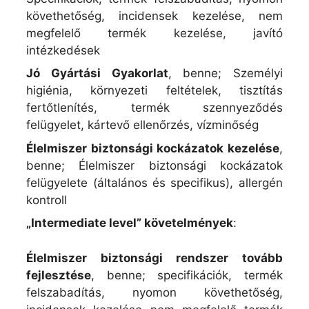
követhetőség, incidensek kezelése, n
em
megfelelő termék kezelése, javító
intézkedések
Jó Gyártási Gyakorlat
, benne;
Személyi
higiénia, környezeti feltételek, tisztítás
fertőtlenítés, termék szennyeződés
felügyelet, kártevő ellenőrzés, vízminőség
Élelmiszer biztonsági kockázatok kezelése
,
benne;
Élelmiszer biztonsági kockázatok
felügyelete (általános és specifikus), allergén
kontroll
„Intermediate level” követelmények
:
Élelmiszer biztonsági rendszer tovább
fejlesztése
, benne; s
pecifikációk, termék
felszabadítás, nyomon követhetőség,