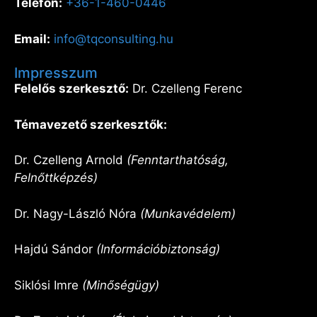
Telefon:
+36-1-460-0446
Email:
info@tqconsulting.hu
Impresszum
Felelős szerkesztő:
Dr. Czelleng Ferenc
Témavezető szerkesztők:
Dr. Czelleng Arnold
(Fenntarthatóság,
Felnőttképzés)
Dr. Nagy-László Nóra
(Munkavédelem)
Hajdú Sándor
(Információbiztonság)
Siklósi Imre
(Minőségügy)