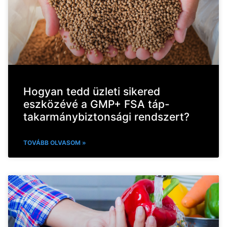
Hogyan tedd üzleti sikered
eszközévé a GMP+ FSA táp-
takarmánybiztonsági rendszert?
TOVÁBB OLVASOM »