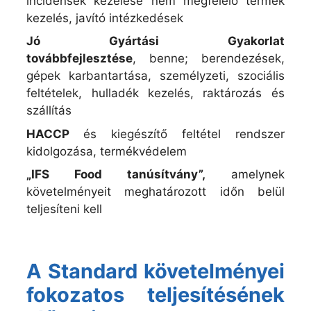
incidensek kezelése
nem megfelelő termék
kezelés, javító intézkedések
Jó Gyártási Gyakorlat
továbbfejlesztése
,
benne; b
erendezések,
gépek karbantartása, személyzeti, szociális
feltételek, hulladék kezelés, raktározás és
szállítás
HACCP
és kiegészítő feltétel rendszer
kidolgozása, termékvédelem
„IFS Food tanúsítvány”,
amelynek
követelményeit meghatározott időn belül
teljesíteni kell
A Standard követelményei
fokozatos teljesítésének