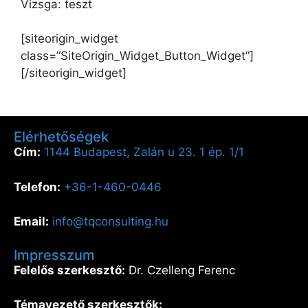
Vizsga: teszt
[siteorigin_widget
class=”SiteOrigin_Widget_Button_Widget”]
[/siteorigin_widget]
Elérhetőségek
Cím:
1144 Budapest, Zalán u 23. 1 ép. 1/1
Telefon:
+36-1-460-0446
Email:
info@tqconsulting.hu
Impresszum
Felelős szerkesztő:
Dr. Czelleng Ferenc
Témavezető szerkesztők: