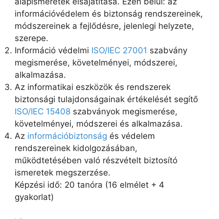
alapismeretek elsajátítása. Ezen belül: az
információvédelem és biztonság rendszereinek,
módszereinek a fejlődésre, jelenlegi helyzete,
szerepe.
Információ védelmi
ISO/IEC 27001
szabvány
megismerése, követelményei, módszerei,
alkalmazása.
Az informatikai eszközök és rendszerek
biztonsági tulajdonságainak értékelését segítő
ISO/IEC 15408
szabványok megismerése,
követelményei, módszerei és alkalmazása.
Az
információbiztonság
és védelem
rendszereinek kidolgozásában,
működtetésében való részvételt biztosító
ismeretek megszerzése.
Képzési idő: 20 tanóra (16 elmélet + 4
gyakorlat)