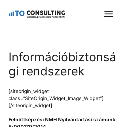
Információbiztonsá
gi rendszerek
[siteorigin_widget
class=”SiteOrigin_Widget_Image_Widget”]
[/siteorigin_widget]
Felnőttképzési NMH Nyilvántartási számunk:
E-000179/2014