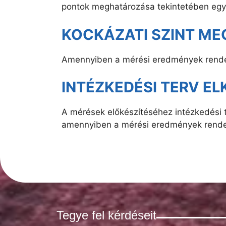
pontok meghatározása tekintetében egy
KOCKÁZATI SZINT M
Amennyiben a mérési eredmények rendel
INTÉZKEDÉSI TERV EL
A mérések előkészítéséhez intézkedési
amennyiben a mérési eredmények rendelk
Tegye fel kérdéseit