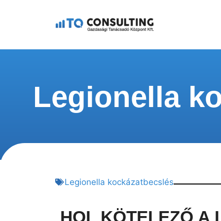
Legionella k
Legionella kockázatbecslés
HOL KÖTELEZŐ A 