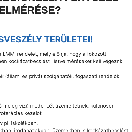
 FELMÉRÉSE?
SVESZÉLY TERÜLETEI!
EMMI rendelet, mely előírja, hogy a fokozott
en kockázatbecslést illetve méréseket kell végezni:
 (állami és privát szolgáltatók, fogászati rendelők
ító meleg vizű medencét üzemeltetnek, különösen
oterápiás kezelőt
 pl. iskolákban,
kban, irodaházakban, üzemekben is kockázatbecslést