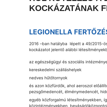
KOCKÁZATÁNAK
LEGIONELLA FERTŐZÉ
2016 –ban hatályba lépett a 49/2015-ös 
kockázatot jelentő alábbi létesítményekb
az egészségügyi és szociális intézmények
kereskedelmi szálláshelyek
nedves hűtőtornyok
és azon közfürdők, ahol aeroszol előáll
pezsgőmedencét, élménymedencét, hidr
egyéb közforgalmú létesítményekben, így
közintézményekben, bevásárlóközponto