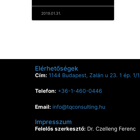
2019.01.31.
Elérhetőségek
Cím:
1144 Budapest, Zalán u 23. 1 ép. 1/1
Telefon:
+36-1-460-0446
Email:
info@tqconsulting.hu
Impresszum
Felelős szerkesztő:
Dr. Czelleng Ferenc