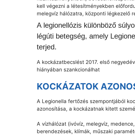
kell végezni a létesítményekben előford
melegvíz hálózatra, központi légkezelő
A legionellózis különböző súly
légúti betegség, amely Legionel
terjed.
A kockázatbecslést 2017. első negyedévé
hiányában szankcionálhat
KOCKÁZATOK AZONOS
A Legionella fertőzés szempontjából ko
azonosítása, a kockázatnak kitett szem
A vízhálózat (ivóvíz, melegvíz, medence
berendezések, klímák, műszaki paraméte