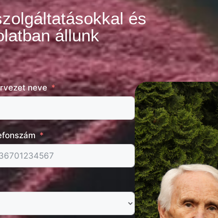
szolgáltatásokkal és
latban állunk
rvezet neve
efonszám