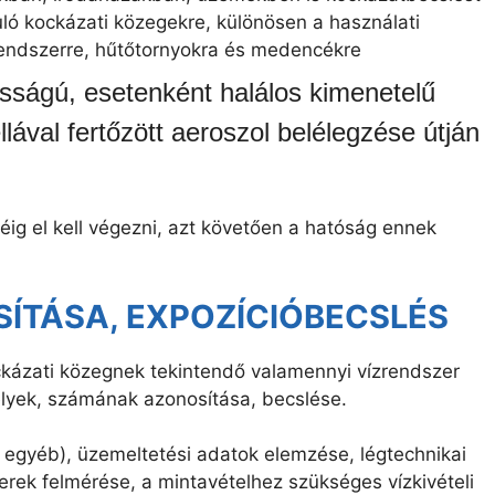
uló kockázati közegekre, különösen a használati
 rendszerre, hűtőtornyokra és medencékre
osságú, esetenként halálos kimenetelű
lával fertőzött aeroszol belélegzése útján
ig el kell végezni, azt követően a hatóság ennek
ÍTÁSA, EXPOZÍCIÓBECSLÉS
ckázati közegnek tekintendő valamennyi vízrendszer
élyek, számának azonosítása, becslése.
, egyéb), üzemeltetési adatok elemzése, légtechnikai
rek felmérése, a mintavételhez szükséges vízkivételi