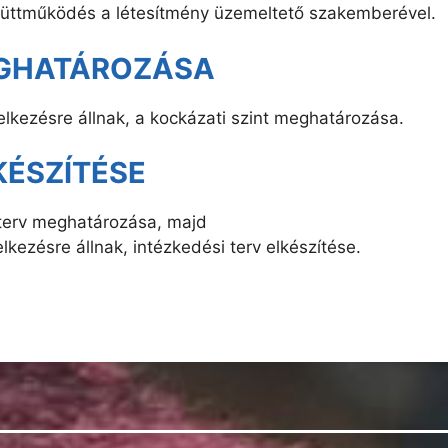
üttműködés a létesítmény üzemeltető szakemberével.
EGHATÁROZÁSA
kezésre állnak, a kockázati szint meghatározása.
KÉSZÍTÉSE
 terv meghatározása, majd
ezésre állnak, intézkedési terv elkészítése.