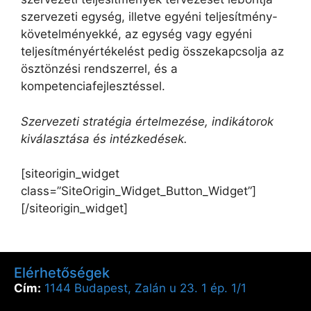
szervezeti egység, illetve egyéni teljesítmény-
követelményekké, az egység vagy egyéni
teljesítményértékelést pedig összekapcsolja az
ösztönzési rendszerrel, és a
kompetenciafejlesztéssel.
Szervezeti stratégia értelmezése, indikátorok
kiválasztása és intézkedések.
[siteorigin_widget
class=”SiteOrigin_Widget_Button_Widget”]
[/siteorigin_widget]
Elérhetőségek
Cím:
1144 Budapest, Zalán u 23. 1 ép. 1/1