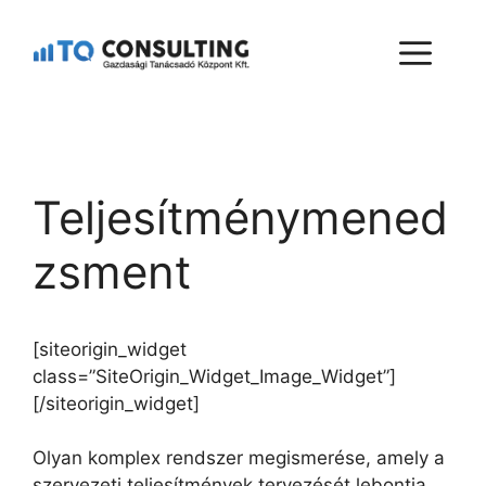
Teljesítménymened
zsment
[siteorigin_widget
class=”SiteOrigin_Widget_Image_Widget”]
[/siteorigin_widget]
Olyan komplex rendszer megismerése, amely a
szervezeti teljesítmények tervezését lebontja