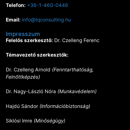
Telefon:
+36-1-460-0446
Email:
info@tqconsulting.hu
Impresszum
Felelős szerkesztő:
Dr. Czelleng Ferenc
Témavezető szerkesztők:
Dr. Czelleng Arnold
(Fenntarthatóság,
Felnőttképzés)
Dr. Nagy-László Nóra
(Munkavédelem)
Hajdú Sándor
(Információbiztonság)
Siklósi Imre
(Minőségügy)