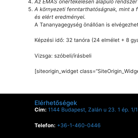
Az EMAS önértékelésen alapuló rendszer 
A környezeti fenntarthatóságnak, mint a 
és elért eredményei.
A Tananyagegység önállóan is elvégezhet
Képzési idő: 32 tanóra (24 elmélet + 8 gya
Vizsga: szóbeli/írásbeli
[siteorigin_widget class=”SiteOrigin_Wid
Elérhetőségek
Cím:
1144 Budapest, Zalán u 23. 1 ép. 1/1
Telefon:
+36-1-460-0446