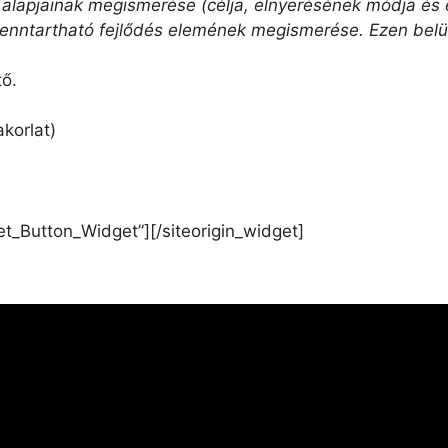
alapjainak megismerése (célja, elnyerésének módja és e
fenntartható fejlődés elemének megismerése. Ezen belül
ő.
korlat)
get_Button_Widget”]
[/siteorigin_widget]