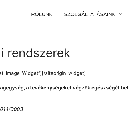
RÓLUNK
SZOLGÁLTATÁSAINK
i rendszerek
get_Image_Widget”]
[/siteorigin_widget]
agegység, a tevékenységeket végzők egészségét be
/2014/D003