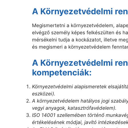
A Környezetvédelmi re
Megismertetni a környezetvédelem, alapel
elvégző személy képes felkészülten és ha
mérsékelni tudja a kockázatot, illetve m
és megismeri a környezetvédelem fenntart
A Környezetvédelmi re
kompetenciák:
Környezetvédelmi alapismeretek elsajátítá
eszközei).
A környezetvédelem hatályos jogi szabál
vegyi anyagok, katasztrófavédelem).
ISO 14001 szellemében történő munkavég
értékelésének módjai, javító intézkedés