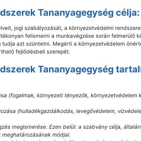
ndszerek Tananyagegység célja:
veit, jogi szabályozását, a környezetvédelmi rendszere
tékonyan felismerni a munkavégzése során felmerülő kö
eg tudja azt szüntetni. Megérti a környezetvédelem önér
ható fejlődésbeli szerepét.
ndszerek Tananyagegység tarta
sa (fogalmak, környezeti tényezők, környezetvédelem ki
yozása (hulladékgazdálkodás, levegővédelem, vízvédel
zés megismerése. Ezen belül: a szabvány célja, által
ek meghatározásának módjai.