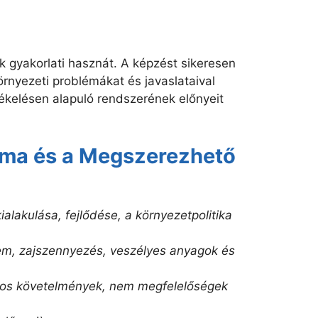
k gyakorlati hasznát. A képzést sikeresen
rnyezeti problémákat és javaslataival
tékelésen alapuló rendszerének előnyeit
lma és a Megszerezhető
alakulása, fejlődése, a környezetpolitika
em, zajszennyezés, veszélyes anyagok és
ános követelmények, nem megfelelőségek