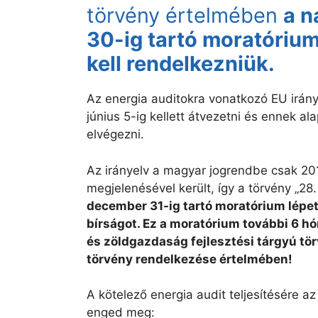
törvény értelmében
a n
30-ig tartó moratórium 
kell rendelkezniük.
Az energia auditokra vonatkozó EU irány
június 5-ig kellett átvezetni és ennek a
elvégezni.
Az irányelv a magyar jogrendbe csak 201
megjelenésével került, így a törvény „28
december 31-ig tartó moratórium lépet
bírságot. Ez a moratórium további 6 
és zöldgazdaság fejlesztési tárgyú tör
törvény rendelkezése értelmében!
A kötelező energia audit teljesítésére a
enged meg: