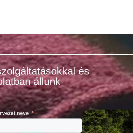
szolgáltatásokkal és
latban állunk
rvezet neve