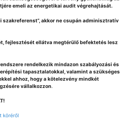
jére emeli az energetikai audit végrehajtását.
ai szakreferenst”, akkor ne csupán adminisztratív
, fejlesztését ellátva megtérülő befektetés lesz
 rendszere rendelkezik mindazon szabályozási és
répítési tapasztalatokkal, valamint a szükséges
kkel ahhoz, hogy a kötelezvény mindkét
gzésére vállalkozzon
.
T!
 köréről