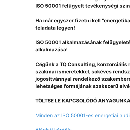
ISO 50001 felügyelt tevékenységi szint
Ha már egyszer fizetni kell “energetik
feladata legyen!
ISO 50001 alkalmazásának felügyeletét
alkalmazása!
Cégünk a TQ Consulting, konzorciális
szakmai ismeretekkel, sokéves rendsze
jogosítvánnyal rendelkező szakembere
lehetséges formájának szakszerű elvé
TÖLTSE LE KAPCSOLÓDÓ ANYAGUNKA
Minden az ISO 50001-es energetiai audit