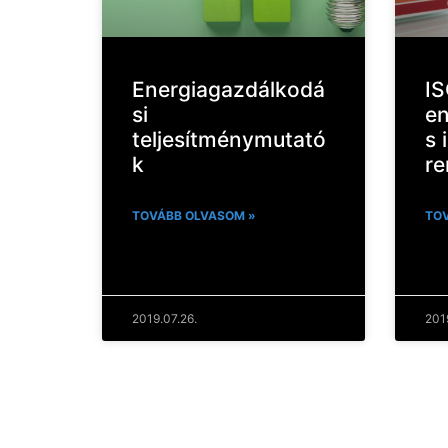
Energiagazdálkodá
I
si
en
teljesítménymutató
s 
k
re
TOVÁBB OLVASOM »
TOV
2019.07.26.
201