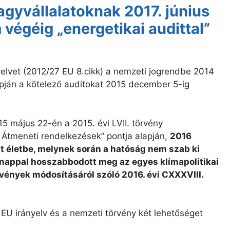
agyvállalatoknak 2017. június
végéig „energetikai audittal”
elvet (2012/27 EU 8.cikk) a nemzeti jogrendbe 2014
lapján a kötelező auditokat 2015 december 5-ig
5 május 22-én a 2015. évi LVII. törvény
. Átmeneti rendelkezések” pontja alapján,
2016
t életbe, melynek során a hatóság nem szab ki
hónappal hosszabbodott meg
az egyes klímapolitikai
vények módosításáról​ szóló 2016. évi CXXXVIII.
z EU irányelv és a nemzeti törvény két lehetőséget