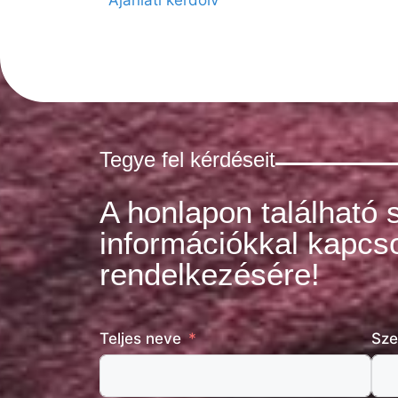
Ajánlati kérdőív
Tegye fel kérdéseit
A honlapon található 
információkkal kapcso
rendelkezésére!
Teljes neve
Sze