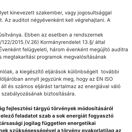
lyet kinevezett szakember, vagy jogosultsággal
. Az auditot négyévenként kell végrehajtani. A
núsítványa. Ebben az esetben a rendszernek
y /122/2015.(V.26) Kormányrendelet 13.§/ által
venként felügyeleti, három évenként megújító auditra
és megtakarítási programok megvalósításának
lóak, a kiegészítő eljárások különbségeit további
 elöljáróban annyit jegyzünk meg, hogy az EN ISO
 áll és számos eljárást tartalmaz az energiával váló
 szabályozásának biztosítására.
ág fejlesztési tárgyú törvények módosításáról
ötelező feladatot szab a sok energiát fogyasztó
ársasági jogilag független energetikai
nek szükségességével a törvény gyakorlatilag az