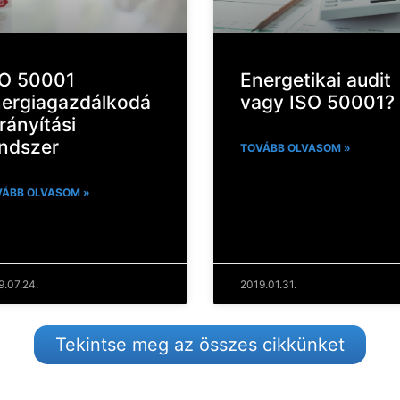
SO 50001
Energetikai audit
ergiagazdálkodá
vagy ISO 50001?
irányítási
ndszer
TOVÁBB OLVASOM »
ÁBB OLVASOM »
9.07.24.
2019.01.31.
Tekintse meg az összes cikkünket