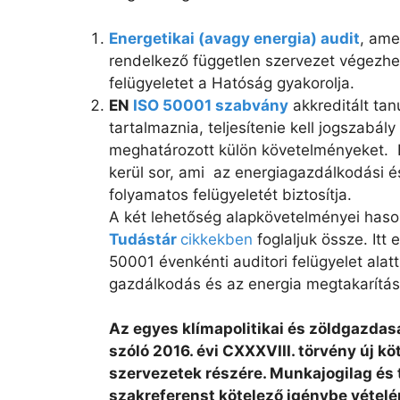
Energetikai (avagy energia) audit
, ame
rendelkező független szervezet végezhet
felügyeletet a Hatóság gyakorolja.
EN
ISO 50001 szabvány
akkreditált ta
tartalmaznia, teljesítenie kell jogszabál
meghatározott külön követelményeket. É
kerül sor, ami az energiagazdálkodási 
folyamatos felügyeletét biztosítja.
A két lehetőség alapkövetelményei hason
Tudástár
cikkekben
foglaljuk össze. Itt
50001 évenkénti auditori felügyelet alatt
gazdálkodás és az energia megtakarítás
Az egyes klímapolitikai és zöldgazdas
szóló 2016. évi CXXXVIII. törvény új k
szervezetek részére. Munkajogilag és t
szakreferenst kötelező igénybe vételé