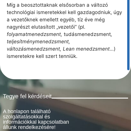
Míg a beosztottaknak elsősorban a változó
technológiai ismeretekkel kell gazdagodniuk, úgy
a vezetőknek emellett egyéb, tíz éve még
nagyrészt elutasított „vezetői” (pl.
folyamatmenedzsment,
tudásmenedzsment
,
teljesítménymenedzsment,
változásmenedzsment, Lean menedzsment
…)
ismeretekre kell szert tenniük.
Tegye fel kérdéseit
A honlapon található
szolgáltatásokkal és
információkkal kapcsolatban
állunk rendelkezésére!