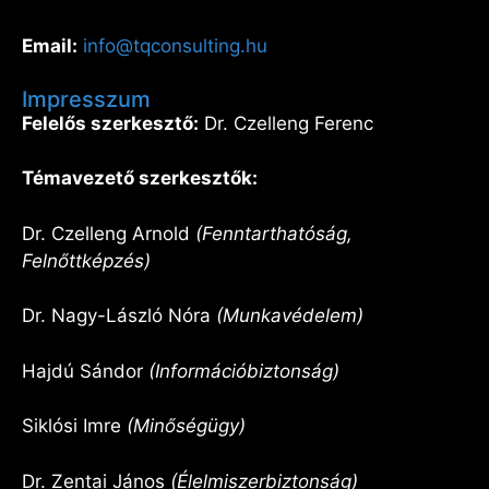
Email:
info@tqconsulting.hu
Impresszum
Felelős szerkesztő:
Dr. Czelleng Ferenc
Témavezető szerkesztők:
Dr. Czelleng Arnold
(Fenntarthatóság,
Felnőttképzés)
Dr. Nagy-László Nóra
(Munkavédelem)
Hajdú Sándor
(Információbiztonság)
Siklósi Imre
(Minőségügy)
Dr. Zentai János
(Élelmiszerbiztonság)