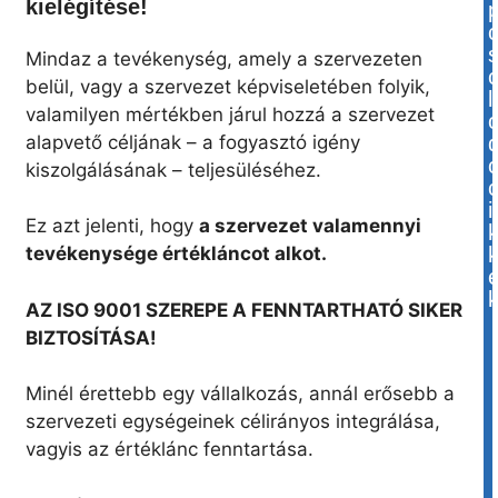
kielégítése!
Mindaz a tevékenység, amely a szervezeten
belül, vagy a szervezet képviseletében folyik,
l
valamilyen mértékben járul hozzá a szervezet
alapvető céljának – a fogyasztó igény
kiszolgálásának – teljesüléséhez.
i
Ez azt jelenti, hogy
a szervezet valamennyi
tevékenysége értékláncot alkot.
AZ ISO 9001 SZEREPE A FENNTARTHATÓ SIKER
BIZTOSÍTÁSA!
Minél érettebb egy vállalkozás, annál erősebb a
szervezeti egységeinek célirányos integrálása,
vagyis az értéklánc fenntartása.