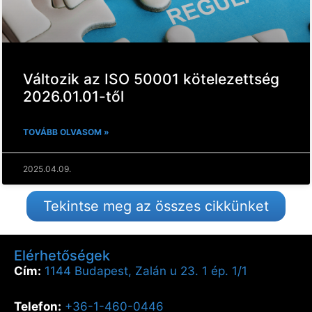
Változik az ISO 50001 kötelezettség
2026.01.01-től
TOVÁBB OLVASOM »
2025.04.09.
Tekintse meg az összes cikkünket
Elérhetőségek
Cím:
1144 Budapest, Zalán u 23. 1 ép. 1/1
Telefon:
+36-1-460-0446