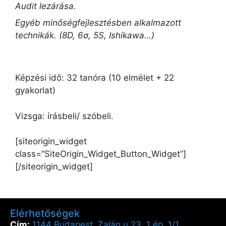
Audit lezárása.
Egyéb minőségfejlesztésben alkalmazott
technikák. (8D, 6σ, 5S, Ishikawa…)
Képzési idő: 32 tanóra (10 elmélet + 22
gyakorlat)
Vizsga: írásbeli/ szóbeli.
[siteorigin_widget
class=”SiteOrigin_Widget_Button_Widget”]
[/siteorigin_widget]
Elérhetőségek
Cím:
1144 Budapest, Zalán u 23. 1 ép. 1/1