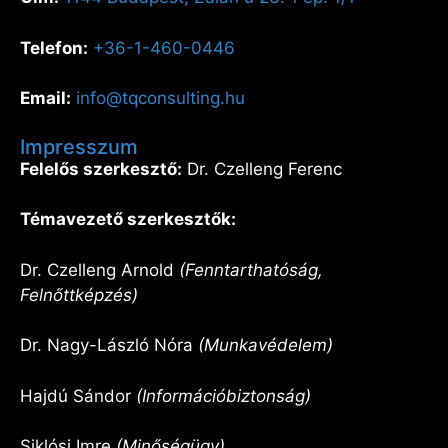
Telefon:
+36-1-460-0446
Email:
info@tqconsulting.hu
Impresszum
Felelős szerkesztő:
Dr. Czelleng Ferenc
Témavezető szerkesztők:
Dr. Czelleng Arnold
(Fenntarthatóság,
Felnőttképzés)
Dr. Nagy-László Nóra
(Munkavédelem)
Hajdú Sándor
(Információbiztonság)
Siklósi Imre
(Minőségügy)