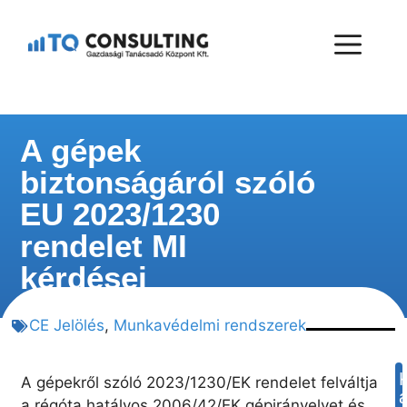
A gépek
biztonságáról szóló
EU 2023/1230
rendelet MI
kérdései
CE Jelölés
,
Munkavédelmi rendszerek
A gépekről szóló 2023/1230/EK rendelet felváltja
a régóta hatályos 2006/42/EK gépirányelvet és