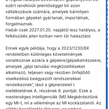
ezért rendkívüli jelentőséggel bír azon
vállalkozások számára, amelyek bármilyen
formában gépeket gyártanak, importálnak,
l
forgalmaznak.
Habár csak 2027.01.20. napjától lesz hatályos, a
felkészülés jelen korban nem tűr halasztást.
i
Ennek egyik példája, hogy a 2023/1230/EK
rendeletben különleges követelmények
vonatkoznak azokra a gépekre/gépalkatrészekre,
amelyek „gépi tanulási megközelítéseket
alkalmazó, teljesen vagy részben önfejlődő
viselkedésű beágyazott rendszerekkel
rendelkeznek”, lásd a géprendelet I.
mellékletének A. részének 6. pontját. Ezek a
mesterséges intelligenciák (MI).Megkérdeztünk
egy MI-t, mi a véleménye az MI kockázatairól. Az