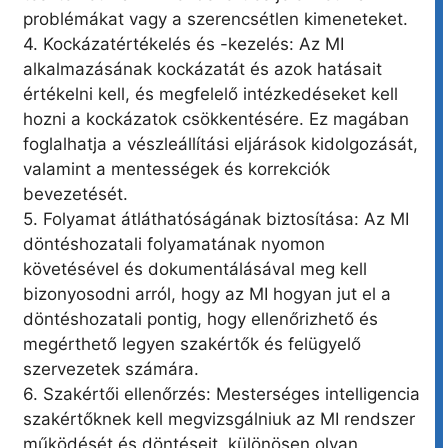
problémákat vagy a szerencsétlen kimeneteket.
4. Kockázatértékelés és -kezelés: Az MI
alkalmazásának kockázatát és azok hatásait
értékelni kell, és megfelelő intézkedéseket kell
hozni a kockázatok csökkentésére. Ez magában
foglalhatja a vészleállítási eljárások kidolgozását,
valamint a mentességek és korrekciók
bevezetését.
5. Folyamat átláthatóságának biztosítása: Az MI
döntéshozatali folyamatának nyomon
követésével és dokumentálásával meg kell
bizonyosodni arról, hogy az MI hogyan jut el a
döntéshozatali pontig, hogy ellenőrizhető és
megérthető legyen szakértők és felügyelő
szervezetek számára.
6. Szakértői ellenőrzés: Mesterséges intelligencia
szakértőknek kell megvizsgálniuk az MI rendszer
működését és döntéseit, különösen olyan