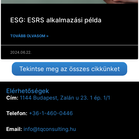
ESG: ESRS alkalmazási példa
TOVÁBB OLVASOM »
2024.06.22.
Tekintse meg az összes cikkünket
Elérhetőségek
Cím:
1144 Budapest, Zalán u 23. 1 ép. 1/1
Telefon:
+36-1-460-0446
Email:
info@tqconsulting.hu