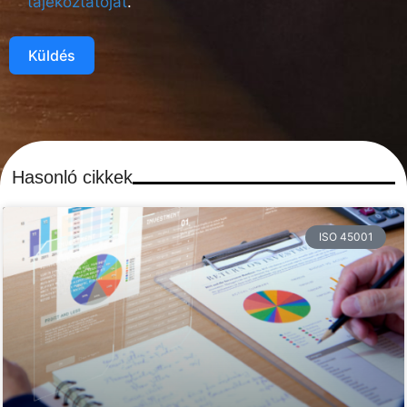
tájékoztatóját
.
Küldés
Hasonló cikkek
ISO 45001