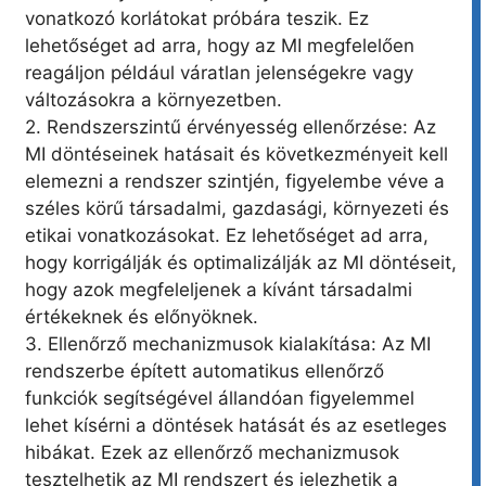
vonatkozó korlátokat próbára teszik. Ez
lehetőséget ad arra, hogy az MI megfelelően
reagáljon például váratlan jelenségekre vagy
változásokra a környezetben.
2. Rendszerszintű érvényesség ellenőrzése: Az
MI döntéseinek hatásait és következményeit kell
elemezni a rendszer szintjén, figyelembe véve a
széles körű társadalmi, gazdasági, környezeti és
etikai vonatkozásokat. Ez lehetőséget ad arra,
hogy korrigálják és optimalizálják az MI döntéseit,
hogy azok megfeleljenek a kívánt társadalmi
értékeknek és előnyöknek.
3. Ellenőrző mechanizmusok kialakítása: Az MI
rendszerbe épített automatikus ellenőrző
funkciók segítségével állandóan figyelemmel
lehet kísérni a döntések hatását és az esetleges
hibákat. Ezek az ellenőrző mechanizmusok
tesztelhetik az MI rendszert és jelezhetik a