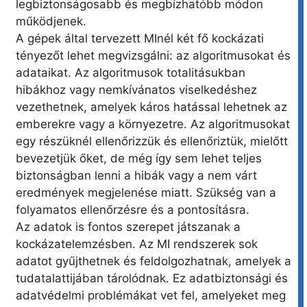
legbiztonságosabb és megbízhatóbb módon
működjenek.
A gépek által tervezett MInél két fő kockázati
tényezőt lehet megvizsgálni: az algoritmusokat és
adataikat. Az algoritmusok totalitásukban
hibákhoz vagy nemkívánatos viselkedéshez
vezethetnek, amelyek káros hatással lehetnek az
emberekre vagy a környezetre. Az algoritmusokat
egy részüknél ellenőrizzük és ellenőriztük, mielőtt
bevezetjük őket, de még így sem lehet teljes
biztonságban lenni a hibák vagy a nem várt
eredmények megjelenése miatt. Szükség van a
folyamatos ellenőrzésre és a pontosításra.
Az adatok is fontos szerepet játszanak a
kockázatelemzésben. Az MI rendszerek sok
adatot gyűjthetnek és feldolgozhatnak, amelyek a
tudatalattijában tárolódnak. Ez adatbiztonsági és
adatvédelmi problémákat vet fel, amelyeket meg